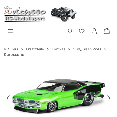
Zum Hauptinhalt springen
RC-Cars
Ersatzteile
Traxxas
580_ Slash 2WD
Karosserien
Bildergalerie überspringen