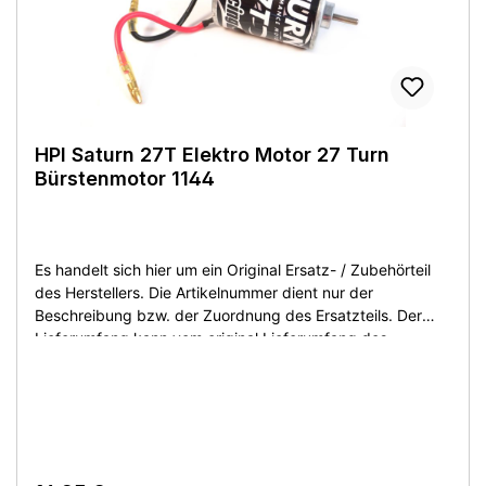
Demontage - ohne OVP.
HPI Saturn 27T Elektro Motor 27 Turn
Bürstenmotor 1144
Es handelt sich hier um ein Original Ersatz- / Zubehörteil
des Herstellers. Die Artikelnummer dient nur der
Beschreibung bzw. der Zuordnung des Ersatzteils. Der
Lieferumfang kann vom original Lieferumfang des
Herstellers abweichen. Sie bekommen den Artikel wie
beschrieben bzw. auf dem Produktfoto abgebildet. Artikel
ist neu ohne OVP! This is an original replacement /
accessory part of the manufacturer. The article number is
only for the description or the assignment of the spare
part. The scope of delivery may differ from the original