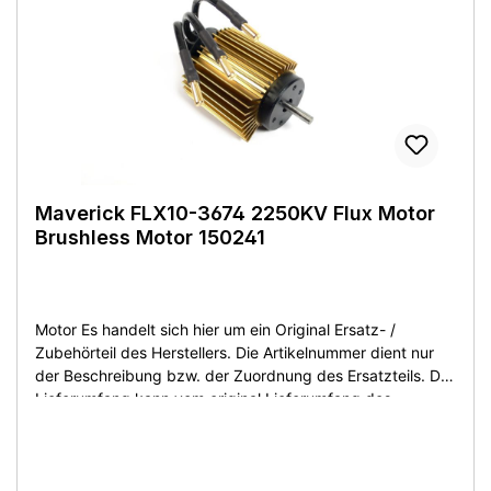
4000KV Betriebsspannung: 7,4-11,1V Zustand: Neuware -
ohne OVP. Lieferumfang: wie abgebildet
Maverick FLX10-3674 2250KV Flux Motor
Brushless Motor 150241
Motor Es handelt sich hier um ein Original Ersatz- /
Zubehörteil des Herstellers. Die Artikelnummer dient nur
der Beschreibung bzw. der Zuordnung des Ersatzteils. Der
Lieferumfang kann vom original Lieferumfang des
Herstellers abweichen. Sie bekommen den Artikel wie
beschrieben bzw. auf dem Produktfoto abgebildet. Artikel
ist neu ohne OVP! This is an original replacement /
accessory part of the manufacturer. The article number is