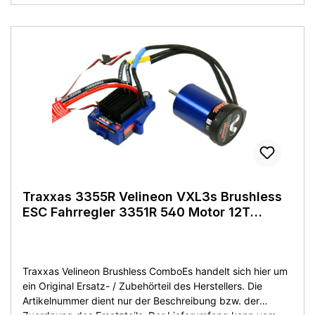
livraison peut différer de celui du fabricant. Vous obtenez
l'article tel que décrit ou montré sur la photo du produit.
L'article est neuf sans emballage d'origine! Details:
Hersteller: Traxxas Bezeichnung: 3975R Motor Titan 21T
550 Maße: 550er Baugröße Arbeitsspannung: 7,2 - 14V
Lieferumfang: wie abgebildet Zustand: Neuware aus
Demontage - ohne OVP.
Traxxas 3355R Velineon VXL3s Brushless
ESC Fahrregler 3351R 540 Motor 12T
3500KV
Traxxas Velineon Brushless ComboEs handelt sich hier um
ein Original Ersatz- / Zubehörteil des Herstellers. Die
Artikelnummer dient nur der Beschreibung bzw. der