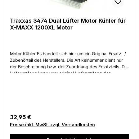
Traxxas 3474 Dual Lüfter Motor Kühler für
X-MAXX 1200XL Motor
Motor Kühler Es handelt sich hier um ein Original Ersatz- /
Zubehörteil des Herstellers. Die Artikelnummer dient nur
der Beschreibung bzw. der Zuordnung des Ersatzteils. Der
Lieferumfang kann vom original Lieferumfang des
Herstellers abweichen. Sie bekommen den Artikel wie
beschrieben bzw. auf dem Produktfoto abgebildet. Artikel
ist neu ohne OVP! This is an original replacement /
accessory part of the manufacturer. The article number is
only for the description or the assignment of the spare
part. The scope of delivery may differ from the original
32,95 €
scope of delivery of the manufacturer. You get the article
Preise inkl. MwSt. zzgl. Versandkosten
as described or shown on the product photo. Article is
new without original packaging! Ceci est une pièce de
rechange / accessoire d'origine du fabricant. Le numéro