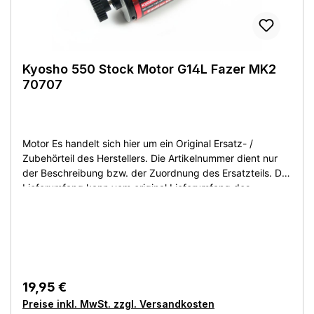
Kyosho 550 Stock Motor G14L Fazer MK2
70707
Motor Es handelt sich hier um ein Original Ersatz- /
Zubehörteil des Herstellers. Die Artikelnummer dient nur
der Beschreibung bzw. der Zuordnung des Ersatzteils. Der
Lieferumfang kann vom original Lieferumfang des
Herstellers abweichen. Sie bekommen den Artikel wie
beschrieben bzw. auf dem Produktfoto abgebildet. Artikel
ist neu ohne OVP! This is an original replacement /
accessory part of the manufacturer. The article number is
only for the description or the assignment of the spare
part. The scope of delivery may differ from the original
19,95 €
scope of delivery of the manufacturer. You get the article
Preise inkl. MwSt. zzgl. Versandkosten
as described or shown on the product photo. Article is