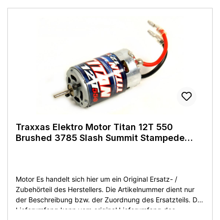
l'article tel que décrit ou montré sur la photo du produit.
L'article est neuf sans emballage
d'origine!Details:Hersteller: TraxxasBezeichnung: 3483 6S
Brushless Motor 2000KVEingangsspannung: 4S bis 6S
LiPoSensorless BrushlessKV: 2000Welle: 5mmGehäuse
Maße: ca. 77x41mmLänge Motorwelle:
22mmLieferumfang:wie abgebildetZustand:Neuware aus
Demontage - ohne OVP.
Traxxas Elektro Motor Titan 12T 550
Brushed 3785 Slash Summit Stampede
Rustler
Motor Es handelt sich hier um ein Original Ersatz- /
Zubehörteil des Herstellers. Die Artikelnummer dient nur
der Beschreibung bzw. der Zuordnung des Ersatzteils. Der
Lieferumfang kann vom original Lieferumfang des