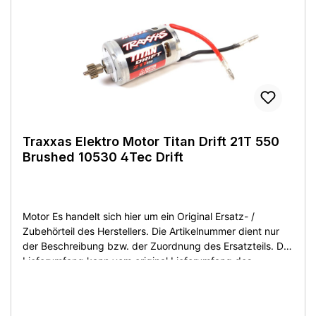
d'origine!Details:Hersteller: TraxxasBezeichnung: 3384
BL-2s Brushless Motor 1/10 540er Größe Brushless
MotorEingangsspannung: 6 bis 7 Zellen NiMH oder 2S
LiPoSensorless BrushlessKV: 3300Welle:
3,2mmLieferumfang:wie abgebildetZustand:Neuware aus
Demontage - ohne OVP.
Traxxas Elektro Motor Titan Drift 21T 550
Brushed 10530 4Tec Drift
Motor Es handelt sich hier um ein Original Ersatz- /
Zubehörteil des Herstellers. Die Artikelnummer dient nur
der Beschreibung bzw. der Zuordnung des Ersatzteils. Der
Lieferumfang kann vom original Lieferumfang des
Herstellers abweichen. Sie bekommen den Artikel wie
beschrieben bzw. auf dem Produktfoto abgebildet. Artikel
ist neu ohne OVP! This is an original replacement /