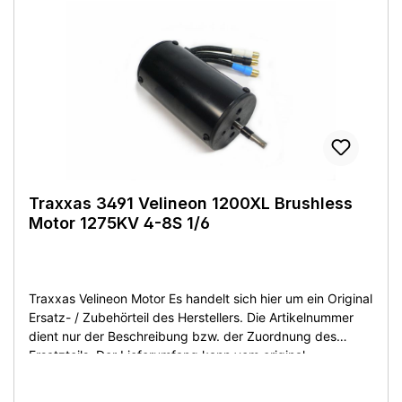
+ Titan 550 12T Motor 60A ESC mit Lipo Low Voltage
Schutz Leistung: 60A Dauer / 100A kurzzeitig
Stromaufnahme: 6-7 Zellen NiMH / 2S Lipo Akku Anschluß:
Traxxas High-Current Stecker Motorgröße: 550 Ideale
Combo für 1/10er Fahrzeuge von Buggy bis Monstertruck
Lieferumfang: wie abgebildet Zustand: Neuware aus
Demontage - ohne OVP
Traxxas 3491 Velineon 1200XL Brushless
Motor 1275KV 4-8S 1/6
Traxxas Velineon Motor Es handelt sich hier um ein Original
Ersatz- / Zubehörteil des Herstellers. Die Artikelnummer
dient nur der Beschreibung bzw. der Zuordnung des
Ersatzteils. Der Lieferumfang kann vom original
Lieferumfang des Herstellers abweichen. Sie bekommen
den Artikel wie beschrieben bzw. auf dem Produktfoto