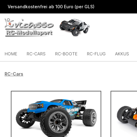
 Hauptinhalt springen
Zur Suche springen
Zur Hauptnavigation springen
Versandkostenfrei ab 100 Euro (per GLS)
HOME
RC-CARS
RC-BOOTE
RC-FLUG
AKKUS
RC-Cars