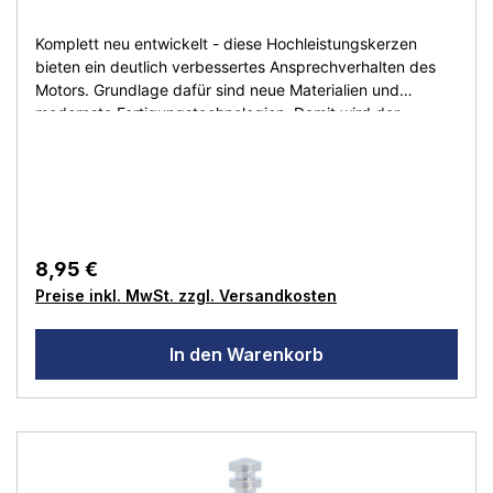
Komplett neu entwickelt - diese Hochleistungskerzen
bieten ein deutlich verbessertes Ansprechverhalten des
Motors. Grundlage dafür sind neue Materialien und
modernste Fertigungstechnologien. Damit wird der
Verbrennungsvorgang optimal unterstützt und Sie können
sich über eine höhere Performance und längere
Lebensdauer freuen. Unerwünschte Motorabsteller
gehören damit der Vergangenheit an. Motorgröße: .12 - .18
(2.11-2.95ccm)Nitroanteil: 10-16%
8,95 €
Preise inkl. MwSt. zzgl. Versandkosten
In den Warenkorb