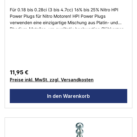
Für 0.18 bis 0.28ci (3 bis 4.7cc) 16% bis 25% Nitro HPI
Power Plugs für Nitro Motoren! HPI Power Plugs
verwenden eine einzigartige Mischung aus Platin- und
Rhodium-Metallen, um qualitativ hochwertige Glühkerzen
zu produzieren, die perfekt zu HPIs Nitro Star Motoren
passen. Für die Verwendung mit einem 1,5V Glühzünder.
Empfohlene Power Plugs für HPI Motoren: #HP160409
Standard Glühkerze Hot B4 #HP160410 Standard
Glühkerze Medium B5 #HP160411 Standard Glühkerze
Kalt B6
11,95 €
Preise inkl. MwSt. zzgl. Versandkosten
In den Warenkorb