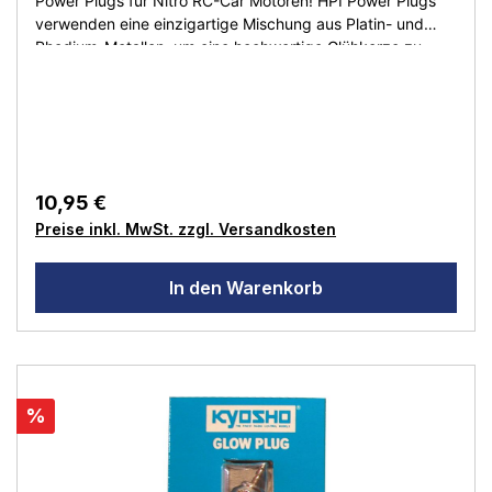
Power Plugs für Nitro RC-Car Motoren! HPI Power Plugs
verwenden eine einzigartige Mischung aus Platin- und
Rhodium-Metallen, um eine hochwertige Glühkerze zu
produzieren, die perfekt zu den HPI Nitro Star Motoren
passt. Für die Verwendung mit einem 1,5V Glühzünder.
Empfohlene Power Plugs für HPI Motoren: #HP160409
Standard Glühkerze Hot B4 #HP160410 Standard
Glühkerze Medium B5 #HP160411 Standard Glühkerze
Kalt B6
10,95 €
Preise inkl. MwSt. zzgl. Versandkosten
In den Warenkorb
%