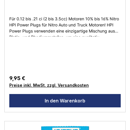
Für 0.12 bis .21 ci (2 bis 3.5cc) Motoren 10% bis 16% Nitro
HPI Power Plugs für Nitro Auto und Truck Motoren! HPI
Power Plugs verwenden eine einzigartige Mischung aus
Platin- und Rhodiummetallen, um eine qualitativ
hochwertige Glühkerze zu produzieren, die perfekt zu den
HPI Nitro Star Motoren passt. Für die Verwendung mit
einem 1,5V Glühzünder. Empfohlene Power Plugs für HPI
Motoren: #HP160409 Standard Glühkerze Hot B4
#HP160410 Standard Glühkerze Medium B5 #HP160411
Standard Glühkerze Kalt B6
9,95 €
Preise inkl. MwSt. zzgl. Versandkosten
In den Warenkorb