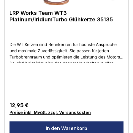
LRP Works Team WT3
Platinum/IridiumTurbo Glühkerze 35135
Die WT Kerzen sind Rennkerzen für höchste Ansprüche
und maximale Zuverlässigkeit. Sie passen für jeden
Turbobrennraum und optimieren die Leistung des Motors.
So wird beispielsweise das Ansprechverhalten in allen
Drehzahlbereichen deutlich verbessert. Zudem ist der
gesamte Verbrennungsvorgang wesentlich effizienter, was
den Motor schont und die Lebensdauer von Motor und
Glühkerze verlängert. Die Kerzen sind nach dem neusten
Stand der Technik hergestellt und extrem haltbar. Die
WT3 und WT4 Glühkerzen sind zuverlässig und beugen
12,95 €
unerwünschten Motorabstellern vor. Motorgröße: .12
Preise inkl. MwSt. zzgl. Versandkosten
(2.11ccm) und .21 (3.49ccm), 1/8 OR
Wettbewerbsmotoren Nitroanteil: 10-36%
In den Warenkorb