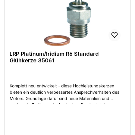
LRP Platinum/Iridium R6 Standard
Glühkerze 35061
Komplett neu entwickelt - diese Hochleistungskerzen
bieten ein deutlich verbessertes Ansprechverhalten des
Motors. Grundlage dafür sind neue Materialien und
modernste Fertigungstechnologien. Damit wird der
Verbrennungsvorgang optimal unterstützt und Sie können
sich über eine höhere Performance und längere
Lebensdauer freuen. Unerwünschte Motorabsteller
gehören damit der Vergangenheit an. Motorgröße: .18 -