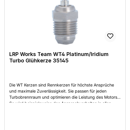
LRP Works Team WT4 Platinum/Iridium
Turbo Glühkerze 35145
Die WT Kerzen sind Rennkerzen für höchste Ansprüche
und maximale Zuverlässigkeit. Sie passen für jeden
Turbobrennraum und optimieren die Leistung des Motors.
So wird beispielsweise das Ansprechverhalten in allen
Drehzahlbereichen deutlich verbessert. Zudem ist der
gesamte Verbrennungsvorgang wesentlich effizienter, was
den Motor schont und die Lebensdauer von Motor und
Glühkerze verlängert. Die Kerzen sind nach dem neusten