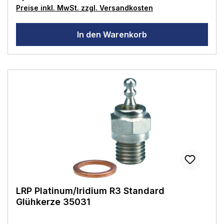
Preise inkl. MwSt. zzgl. Versandkosten
(2.11ccm) und .21 (3.49ccm), 1/8 OR
Wettbewerbsmotoren Nitroanteil: 10-36%
In den Warenkorb
LRP Platinum/Iridium R3 Standard
Glühkerze 35031