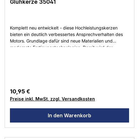
Glühkerze 35041
Komplett neu entwickelt - diese Hochleistungskerzen
bieten ein deutlich verbessertes Ansprechverhalten des
Motors. Grundlage dafür sind neue Materialien und
modernste Fertigungstechnologien. Damit wird der
Verbrennungsvorgang optimal unterstützt und Sie können
sich über eine höhere Performance und längere
Lebensdauer freuen. Unerwünschte Motorabsteller
gehören damit der Vergangenheit an. Motorgröße: .12 - .18
(2.11-2.95ccm)Nitroanteil: 10-36%
10,95 €
Preise inkl. MwSt. zzgl. Versandkosten
In den Warenkorb