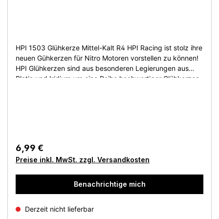
HPI 1503 Glühkerze Mittel-Kalt R4 HPI Racing ist stolz ihre
neuen Gühkerzen für Nitro Motoren vorstellen zu können!
HPI Glühkerzen sind aus besonderen Legierungen aus
Platin und Iridium um eine Reihe hochwertiger Glühkerzen
für den Hobby- und Rennfahrer zu ermöglichen.
Empfohlene Glühkerzen für HPI Motoren: #1502 Mittel R3 -
12R XS #1503 Mittel Kalt R4 - 21BB/S-25 #1504 Kalt R5 -
Alle HPI .15 Motoren (T-15, 15FE, etc.) Lieferumfang: 1
Glühkerze
6,99 €
Preise inkl. MwSt. zzgl. Versandkosten
Benachrichtige mich
Derzeit nicht lieferbar