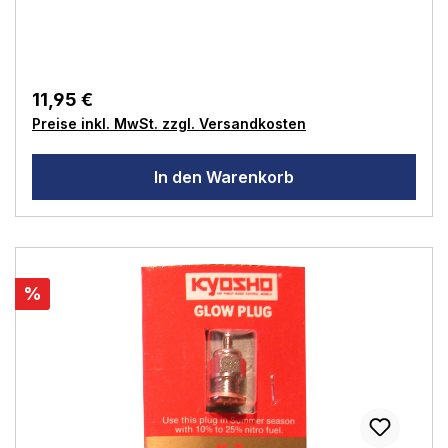
Lebensdauer freuen. Unerwünschte Motorabsteller
gehören damit der Vergangenheit an. Motorgröße: .18 -
.36 (2.95-5.89ccm)Nitroanteil: 16-36%
11,95 €
Preise inkl. MwSt. zzgl. Versandkosten
In den Warenkorb
%