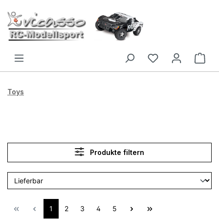
Zum Hauptinhalt springen
Toys
Produkte filtern
1
2
3
4
5