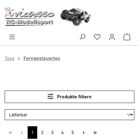
Zum Hauptinhalt springen
Toys
Ferngesteuertes
Produkte filtern
1
2
3
4
5