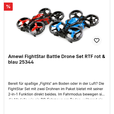
%
Amewi FightStar Battle Drone Set RTF rot &
blau 25344
Bereit für spaßige „Fights“ am Boden oder in der Luft? Die
FightStar Set mit zwei Drohnen im Paket bietet mit seiner
2-in-1 Funktion direkt beides. Im Fahrmodus bewegen sich
die Modelle wie ein RC-Fahrzeug am Boden, während sie
im Flugmodus wie eine herkömmliche Drohne agieren.
Dank der Battlefunktion, die auf Infrarot basiert, sind