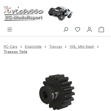
Zum Hauptinhalt springen
RC-Cars
Ersatzteile
Traxxas
108_ Mini Slash
Traxxas Teile
Bildergalerie überspringen