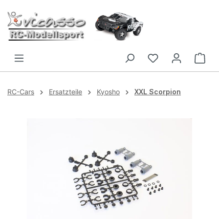
Zum Hauptinhalt springen
RC-Cars
Ersatzteile
Kyosho
XXL Scorpion
Bildergalerie überspringen