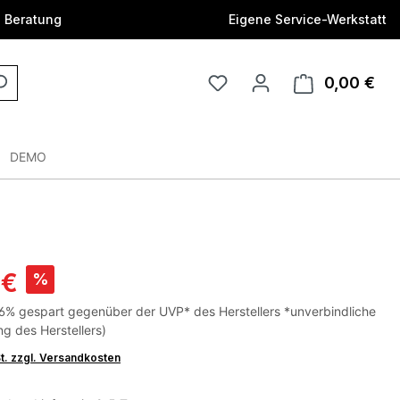
e Beratung
Eigene Service-Werkstatt
0,00 €
DEMO
 €
%
6% gespart gegenüber der UVP* des Herstellers *unverbindliche
g des Herstellers)
St. zzgl. Versandkosten