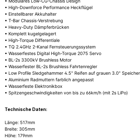
• Modulares Low-CG-Chassis Design
• High-Downforce Performance Heckflügel
• Einstellbarer Akkuhalter
• T-Bar Chassis-Verstrebung
• Heavy-Duty Dämpferbrücken
• Komplett kugelgelagert
• High-Torque Differentiale
• TQ 2.4GHz 2-Kanal Fernsteuerungssystem
• Wasserfestes Digital High-Torque 2075 Servo
• BL-2s 3300kV Brushless Motor
• Wasserfester BL-2s Brushless Fahrtenregler
• Low Profile Sledgehammer 4.5" Reifen auf grauen 3.0" Speiche
• Aluminium Radmuttern farblich angepasst
• Wasserfeste Elektronikbox
• Spitzengeschwindigkeiten von bis zu 66km/h (mit 2s LiPo)
Technische Daten:
Länge: 517mm
Breite: 305mm
Höhe: 179mm