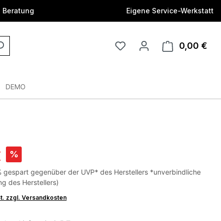
e Beratung
Eigene Service-Werkstatt
0,00 €
DEMO
€
%
% gespart gegenüber der UVP* des Herstellers *unverbindliche
g des Herstellers)
St. zzgl. Versandkosten