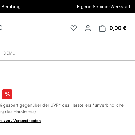
e Beratung
Eigene Service-Werkstatt
0,00 €
DEMO
%
% gespart gegenüber der UVP* des Herstellers *unverbindliche
g des Herstellers)
St. zzgl. Versandkosten