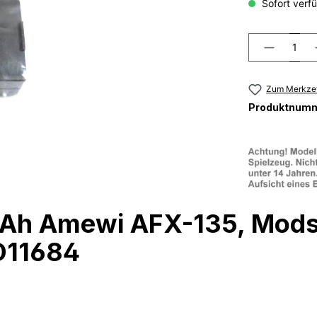
Sofort verfü
Zum Merkzet
Produktnum
mAh Amewi AFX-135, Mods
MD11684