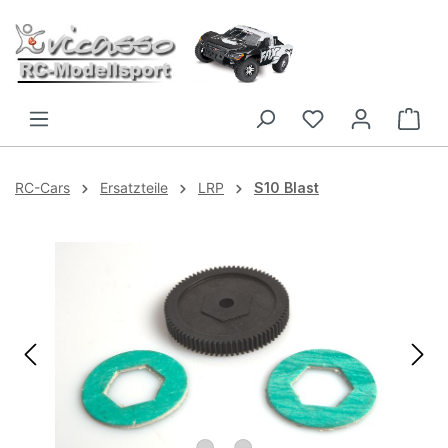
Zum Hauptinhalt springen
RC-Cars
Ersatzteile
LRP
S10 Blast
Bildergalerie überspringen