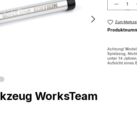
Zum Merkzet
Produktnum
rkzeug WorksTeam