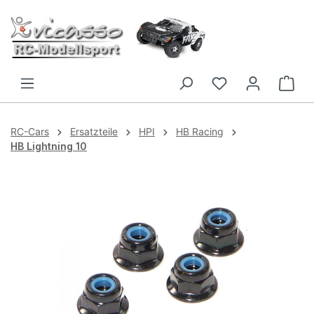
Zum Hauptinhalt springen
RC-Cars
Ersatzteile
HPI
HB Racing
HB Lightning 10
Bildergalerie überspringen