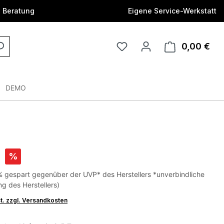
e Beratung
Eigene Service-Werkstatt
0,00 €
DEMO
€
%
% gespart gegenüber der UVP* des Herstellers *unverbindliche
g des Herstellers)
St. zzgl. Versandkosten