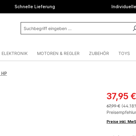
Schnelle Lieferung
Individuell
ELEKTRONIK
MOTOREN & REGLER
ZUBEHÖR
TOYS
x HP
37,95 
67,99 €
(44.18
Preisempfehlun
Preise inkl. Mw