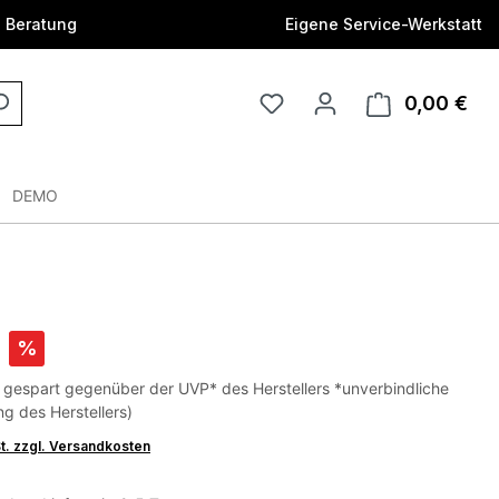
e Beratung
Eigene Service-Werkstatt
0,00 €
DEMO
%
 gespart gegenüber der UVP* des Herstellers *unverbindliche
g des Herstellers)
St. zzgl. Versandkosten