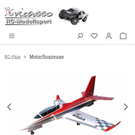
Zum Hauptinhalt springen
RC-Flug
Motorflugzeuge
Bildergalerie überspringen